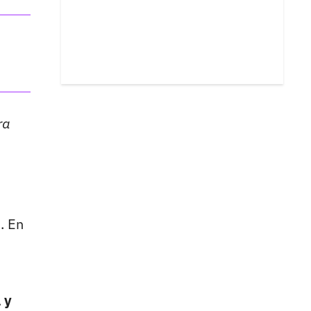
ra
. En
 y