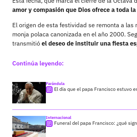
Esta fecha, que marca el cierre de la Octava
amor y compasión que Dios ofrece a toda l
El origen de esta festividad se remonta a las
monja polaca canonizada en el año 2000. Según
transmitió
el deseo de instituir una fiesta e
Continúa leyendo:
Farándula
El día que el papa Francisco estuvo 
Internacional
Funeral del papa Francisco: ¿qué signi