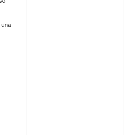
so
, una