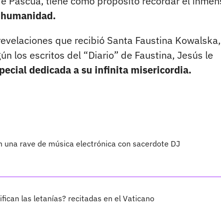
 de Pascua, tiene como propósito recordar el inmen
a humanidad.
 revelaciones que recibió Santa Faustina Kowalska
 los escritos del “Diario” de Faustina, Jesús le
special dedicada a su infinita misericordia.
en una rave de música electrónica con sacerdote DJ
fican las letanías? recitadas en el Vaticano