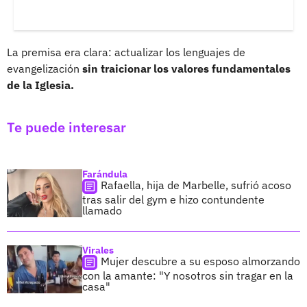
La premisa era clara: actualizar los lenguajes de
evangelización
sin traicionar los valores fundamentales
de la Iglesia.
Te puede interesar
Farándula
Rafaella, hija de Marbelle, sufrió acoso
tras salir del gym e hizo contundente
llamado
Virales
Mujer descubre a su esposo almorzando
con la amante: "Y nosotros sin tragar en la
casa"