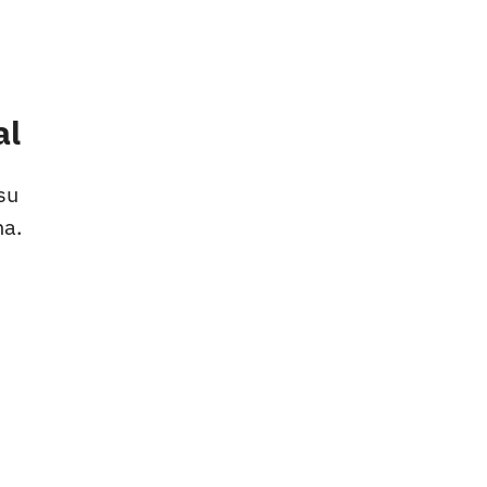
al
su
na.