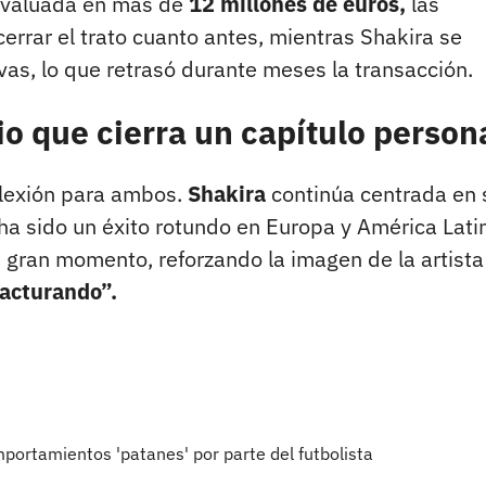
 avaluada en más de
12 millones de euros,
las
rrar el trato cuanto antes, mientras Shakira se
ivas, lo que retrasó durante meses la transacción.
io que cierra un capítulo person
flexión para ambos.
Shakira
continúa centrada en 
 ha sido un éxito rotundo en Europa y América Lati
un gran momento, reforzando la imagen de la artista
facturando”.
portamientos 'patanes' por parte del futbolista