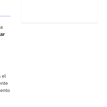
la
gar
 el
ente
mento