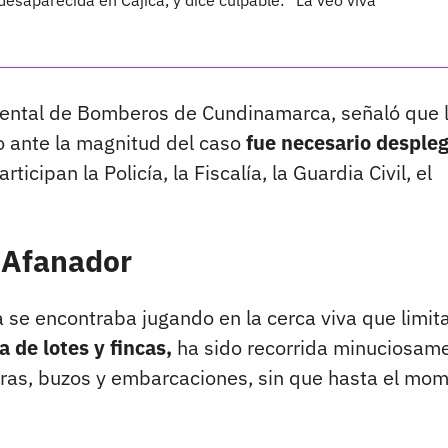
desaparecida en Cajicá, y dice culpable: "La veo viva"
ental de Bomberos de Cundinamarca, señaló que 
 ante la magnitud del caso
fue necesario desple
ticipan la Policía, la Fiscalía, la Guardia Civil, el
a Afanador
a se encontraba jugando en la cerca viva que limita
a de lotes y fincas,
ha sido recorrida minuciosam
ras, buzos y embarcaciones, sin que hasta el mo