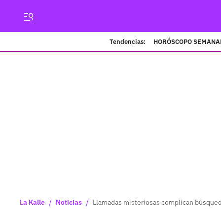
Tendencias:
HORÓSCOPO SEMANA
/
/
La Kalle
Noticias
Llamadas misteriosas complican búsqueda