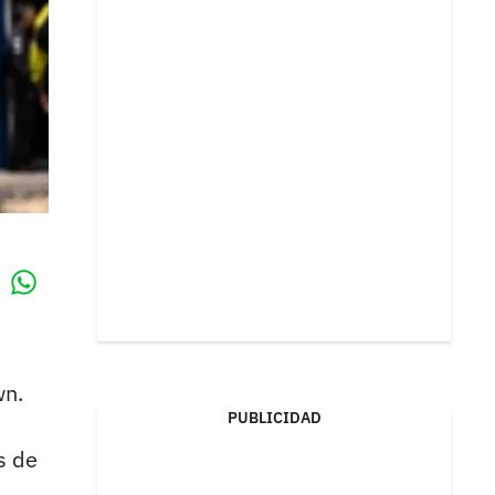
Whatsapp
k
wn.
PUBLICIDAD
s de