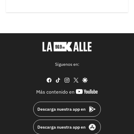
Síguenos en:
facebook
tiktok
instagram
twitter
google
youtube-
Más contenido en
footer
Descarga nuestra app en
Descarga nuestra app en