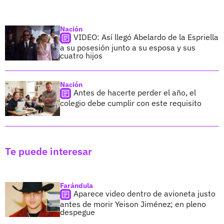
Nación
VIDEO: Así llegó Abelardo de la Espriella
a su posesión junto a su esposa y sus
cuatro hijos
Nación
Antes de hacerte perder el año, el
colegio debe cumplir con este requisito
Te puede interesar
Farándula
Aparece video dentro de avioneta justo
antes de morir Yeison Jiménez; en pleno
despegue