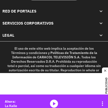
RED DE PORTALES
SERVICIOS CORPORATIVOS
LEGAL
El uso de este sitio web implica la aceptación de los
Términos y condiciones
y
Políticas de Tratamiento de la
Información
de
CARACOL TELEVISIÓN S.A.
Todos los
Derechos Reservados D.R.A. Prohibida su reproducción
total o parcial, así como su traducción a cualquier idioma sin
autorización escrita de su titular. Reproduction in whole or
c
in part, or translation without written permission is
prohibited. All rights reserved 2025.
PUBLICIDAD
MIEMBRO DE:
media-icon
La Kalle