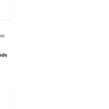
os
ndo