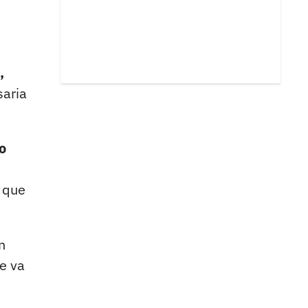
,
saria
o
 que
n
e va