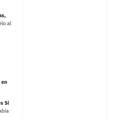
as,
lo al
 en
s Sí
abía