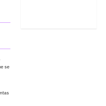
e
ue se
entas