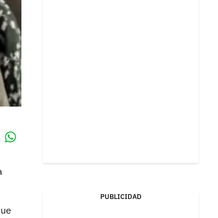
Whatsapp
k
a
.
PUBLICIDAD
ue