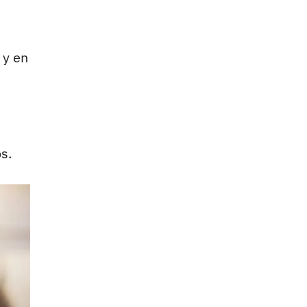
 y en
s.