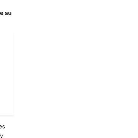
e su
es
 y