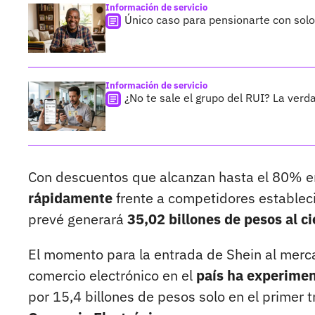
Información de servicio
Único caso para pensionarte con sol
Información de servicio
¿No te sale el grupo del RUI? La verda
Con descuentos que alcanzan hasta el 80% e
rápidamente
frente a competidores establec
prevé generará
35,02 billones de pesos al c
El momento para la entrada de Shein al merc
comercio electrónico en el
país ha experimen
por 15,4 billones de pesos solo en el primer 