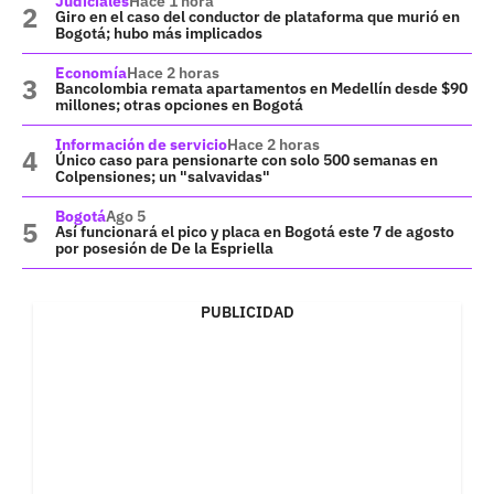
Judiciales
Hace 1 hora
Giro en el caso del conductor de plataforma que murió en
Bogotá; hubo más implicados
Economía
Hace 2 horas
Bancolombia remata apartamentos en Medellín desde $90
millones; otras opciones en Bogotá
Información de servicio
Hace 2 horas
Único caso para pensionarte con solo 500 semanas en
Colpensiones; un "salvavidas"
Bogotá
Ago 5
Así funcionará el pico y placa en Bogotá este 7 de agosto
por posesión de De la Espriella
PUBLICIDAD