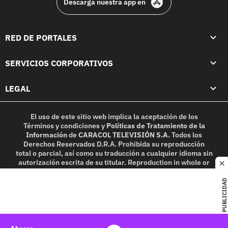
Descarga nuestra app en
RED DE PORTALES
SERVICIOS CORPORATIVOS
LEGAL
El uso de este sitio web implica la aceptación de los
Términos y condiciones
y
Políticas de Tratamiento de la
Información
de
CARACOL TELEVISIÓN S.A.
Todos los
Derechos Reservados D.R.A. Prohibida su reproducción
total o parcial, así como su traducción a cualquier idioma sin
autorización escrita de su titular. Reproduction in whole or
c
in part, or translation without written permission is
prohibited. All rights reserved 2025.
PUBLICIDAD
MIEMBRO DE: