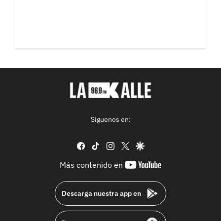
Síguenos en:
facebook
tiktok
instagram
twitter
google
youtube-
Más contenido en
footer
Descarga nuestra app en