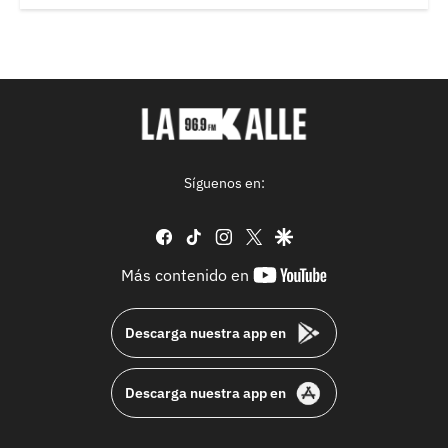
Síguenos en:
facebook
tiktok
instagram
twitter
google
youtube-
Más contenido en
footer
Descarga nuestra app en
Descarga nuestra app en