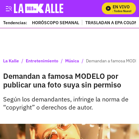
EN VIVO
Mira Todos Nuestros P
Tendencias:
HORÓSCOPO SEMANAL
TRASLADAN A EPA COLOM
PUBLICIDAD
/
/
/
La Kalle
Entretenimiento
Música
Demandan a famosa MODELO 
Demandan a famosa MODELO por
publicar una foto suya sin permiso
Según los demandantes, infringe la norma de
“copyright” o derechos de autor.