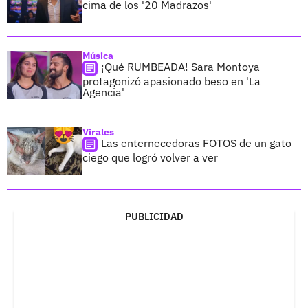
cima de los '20 Madrazos'
Música
¡Qué RUMBEADA! Sara Montoya
protagonizó apasionado beso en 'La
Agencia'
Virales
Las enternecedoras FOTOS de un gato
ciego que logró volver a ver
PUBLICIDAD