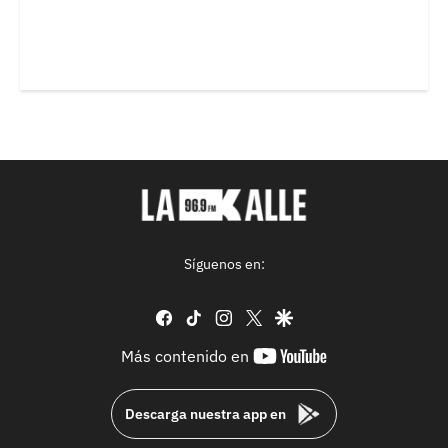
Síguenos en:
facebook
tiktok
instagram
twitter
google
youtube-
Más contenido en
footer
Descarga nuestra app en