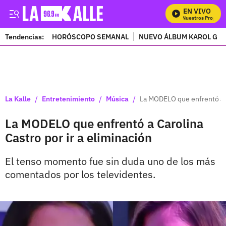
EN VIVO
Mira Todos Nuestros Programa
Tendencias:
HORÓSCOPO SEMANAL
NUEVO ÁLBUM KAROL G
PUBLICIDAD
/
/
/
La Kalle
Entretenimiento
Música
La MODELO que enfrentó a C
La MODELO que enfrentó a Carolina
Castro por ir a eliminación
El tenso momento fue sin duda uno de los más
comentados por los televidentes.