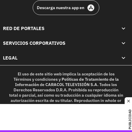
Descarga nuestra app en
RED DE PORTALES
SERVICIOS CORPORATIVOS
LEGAL
El uso de este sitio web implica la aceptación de los
Términos y condiciones
y
Políticas de Tratamiento de la
Información
de
CARACOL TELEVISIÓN S.A.
Todos los
Derechos Reservados D.R.A. Prohibida su reproducción
total o parcial, así como su traducción a cualquier idioma sin
autorización escrita de su titular. Reproduction in whole or
c
in part, or translation without written permission is
prohibited. All rights reserved 2025.
PUBLICIDAD
MIEMBRO DE: