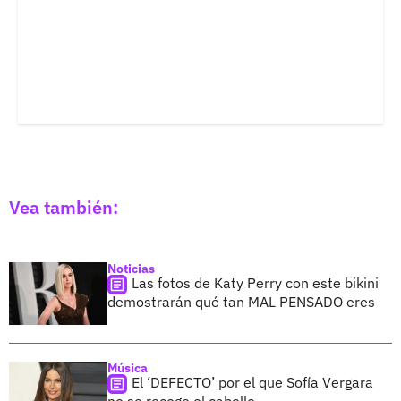
Vea también:
Noticias
Las fotos de Katy Perry con este bikini
demostrarán qué tan MAL PENSADO eres
Música
El ‘DEFECTO’ por el que Sofía Vergara
no se recoge el cabello