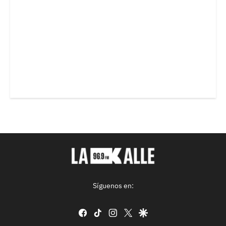
Síguenos en:
facebook
tiktok
instagram
twitter
google