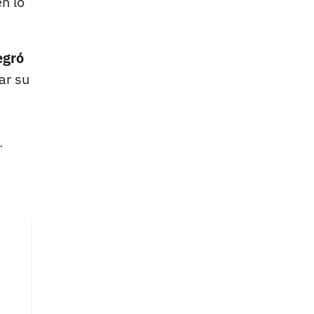
n lo
egró
ar su
.