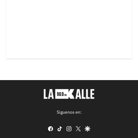
Síguenos en:
facebook
tiktok
instagram
twitter
google