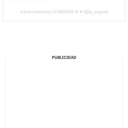
A post shared by LA SEGURA ♛ ♥ (@la_segura)
PUBLICIDAD