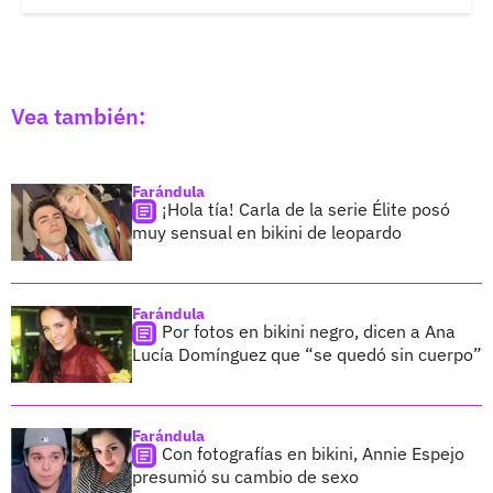
Vea también:
Farándula
¡Hola tía! Carla de la serie Élite posó
muy sensual en bikini de leopardo
Farándula
Por fotos en bikini negro, dicen a Ana
Lucía Domínguez que “se quedó sin cuerpo”
Farándula
Con fotografías en bikini, Annie Espejo
presumió su cambio de sexo