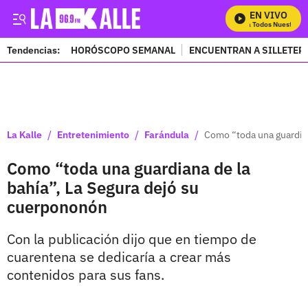
EN VIVO
Mira Todos Nuestros P
Tendencias:
HORÓSCOPO SEMANAL
ENCUENTRAN A SILLETER
PUBLICIDAD
/
/
/
La Kalle
Entretenimiento
Farándula
Como “toda una guardian
Como “toda una guardiana de la
bahía”, La Segura dejó su
cuerpononón
Con la publicación dijo que en tiempo de
cuarentena se dedicaría a crear más
contenidos para sus fans.