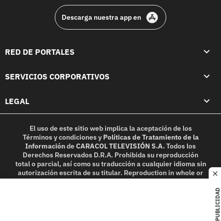
Descarga nuestra app en
RED DE PORTALES
SERVICIOS CORPORATIVOS
LEGAL
El uso de este sitio web implica la aceptación de los
Términos y condiciones
y
Políticas de Tratamiento de la
Información
de
CARACOL TELEVISIÓN S.A.
Todos los
Derechos Reservados D.R.A. Prohibida su reproducción
total o parcial, así como su traducción a cualquier idioma sin
autorización escrita de su titular. Reproduction in whole or
c
in part, or translation without written permission is
prohibited. All rights reserved 2025.
PUBLICIDAD
MIEMBRO DE: