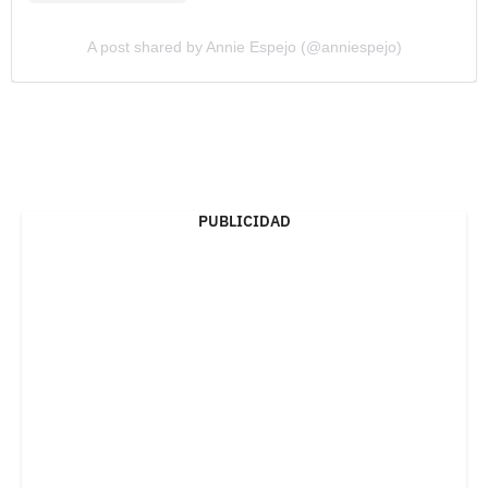
A post shared by Annie Espejo (@anniespejo)
PUBLICIDAD