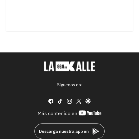
Síguenos en:
facebook
tiktok
instagram
twitter
google
youtube-
Más contenido en
footer
Descarga nuestra app en