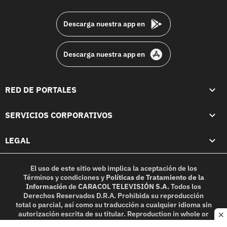
footer
Descarga nuestra app en
Descarga nuestra app en
RED DE PORTALES
SERVICIOS CORPORATIVOS
LEGAL
El uso de este sitio web implica la aceptación de los
Términos y condiciones
y
Políticas de Tratamiento de la
Información
de
CARACOL TELEVISIÓN S.A.
Todos los
Derechos Reservados D.R.A. Prohibida su reproducción
total o parcial, así como su traducción a cualquier idioma sin
autorización escrita de su titular. Reproduction in whole or
c
in part, or translation without written permission is