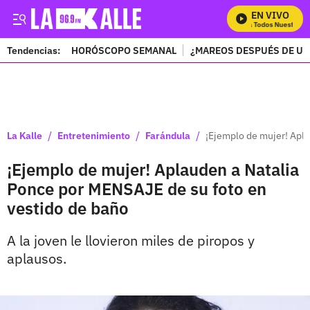
EN VIVO
Mira Todos Nuestros P
Tendencias:
HORÓSCOPO SEMANAL
¿MAREOS DESPUÉS DE UN
PUBLICIDAD
/
/
/
La Kalle
Entretenimiento
Farándula
¡Ejemplo de mujer! Apla
¡Ejemplo de mujer! Aplauden a Natalia
Ponce por MENSAJE de su foto en
vestido de baño
A la joven le llovieron miles de piropos y
aplausos.