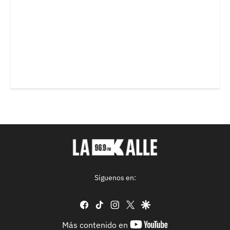
Síguenos en:
facebook
tiktok
instagram
twitter
google
youtube-
Más contenido en