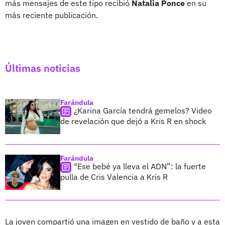
más mensajes de este tipo recibió
Natalia Ponce
en su
más reciente publicación.
Últimas noticias
Farándula
¿Karina García tendrá gemelos? Video
de revelación que dejó a Kris R en shock
Farándula
"Ese bebé ya lleva el ADN”: la fuerte
pulla de Cris Valencia a Kris R
La joven compartió una imagen en vestido de baño y a esta