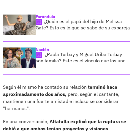
Farándula
¿Quién es el papá del hijo de Melissa
Gate? Esto es lo que se sabe de su expareja
Nación
¿Paola Turbay y Miguel Uribe Turbay
son familia? Este es el vínculo que los une
Según él mismo ha contado su relación
terminó hace
aproximadamente dos años,
pero, según el cantante,
mantienen una fuerte amistad e incluso se consideran
"hermanos".
En una conversación,
Altafulla explicó que la ruptura se
debió a que ambos tenían proyectos y visiones