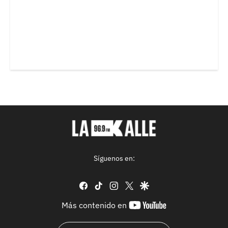
Síguenos en:
facebook
tiktok
instagram
twitter
google
youtube-
Más contenido en
footer