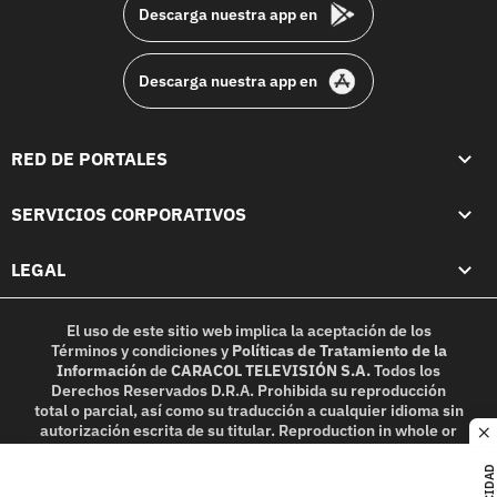
Descarga nuestra app en
Descarga nuestra app en
RED DE PORTALES
SERVICIOS CORPORATIVOS
LEGAL
El uso de este sitio web implica la aceptación de los
Términos y condiciones
y
Políticas de Tratamiento de la
Información
de
CARACOL TELEVISIÓN S.A.
Todos los
Derechos Reservados D.R.A. Prohibida su reproducción
total o parcial, así como su traducción a cualquier idioma sin
autorización escrita de su titular. Reproduction in whole or
c
in part, or translation without written permission is
prohibited. All rights reserved 2025.