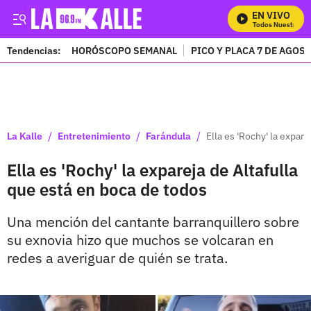
EN VIVO
Mira Todos Nuestros Pr
Tendencias:
HORÓSCOPO SEMANAL
PICO Y PLACA 7 DE AGOS
PUBLICIDAD
/
/
/
La Kalle
Entretenimiento
Farándula
Ella es 'Rochy' la expar
Ella es 'Rochy' la expareja de Altafulla
que está en boca de todos
Una mención del cantante barranquillero sobre
su exnovia hizo que muchos se volcaran en
redes a averiguar de quién se trata.