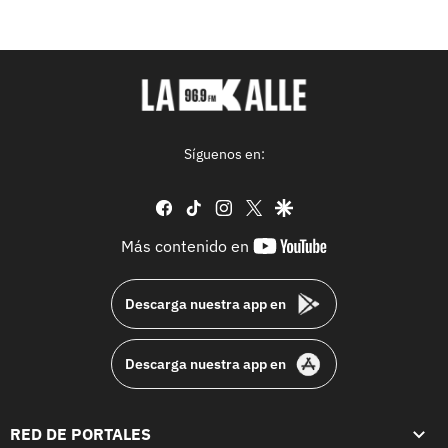
Síguenos en:
facebook
tiktok
instagram
twitter
google
youtube-
Más contenido en
footer
Descarga nuestra app en
Descarga nuestra app en
RED DE PORTALES