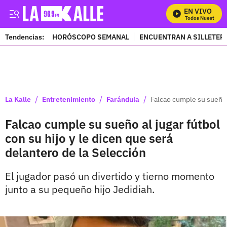
EN VIVO
Mira Todos Nuestros P
Tendencias:
HORÓSCOPO SEMANAL
ENCUENTRAN A SILLETER
PUBLICIDAD
/
/
/
La Kalle
Entretenimiento
Farándula
Falcao cumple su sueño a
Falcao cumple su sueño al jugar fútbol
con su hijo y le dicen que será
delantero de la Selección
El jugador pasó un divertido y tierno momento
junto a su pequeño hijo Jedidiah.