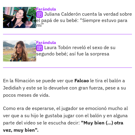
Farándula
Juliana Calderón cuenta la verdad sobre
el papá de su bebé: “Siempre estuvo para
mí”
Farándula
Laura Tobón reveló el sexo de su
segundo bebé; así fue la sorpresa
En la filmación se puede ver que
Falcao
le tira el balón a
Jedidiah y este se lo devuelve con gran fuerza, pese a su
pocos meses de vida.
Como era de esperarse, el jugador se emocionó mucho al
ver que a su hijo le gustaba jugar con el balón y en alguna
parte del video se le escucha decir:
"Muy bien (…) otra
vez, muy bien".