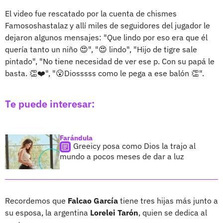
El video fue rescatado por la cuenta de chismes
Famososhastalaz y allí miles de seguidores del jugador le
dejaron algunos mensajes: "Que lindo por eso era que él
quería tanto un niño 😍", "😍 lindo", "Hijo de tigre sale
pintado", "No tiene necesidad de ver ese p. Con su papá le
basta. 👏❤️", "😮Diosssss como le pega a ese balón 👏".
Te puede interesar:
Farándula
Greeicy posa como Dios la trajo al
mundo a pocos meses de dar a luz
Recordemos que
Falcao García
tiene tres hijas más junto a
su esposa, la argentina
Lorelei Tarón
, quien se dedica al