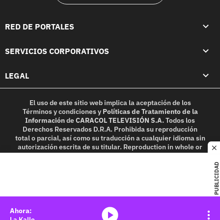
RED DE PORTALES
SERVICIOS CORPORATIVOS
LEGAL
El uso de este sitio web implica la aceptación de los
Términos y condiciones
y
Políticas de Tratamiento de la
Información
de
CARACOL TELEVISIÓN S.A.
Todos los
Derechos Reservados D.R.A. Prohibida su reproducción
total o parcial, así como su traducción a cualquier idioma sin
autorización escrita de su titular. Reproduction in whole or
c
in part, or translation without written permission is
prohibited. All rights reserved 2025.
PUBLICIDAD
MIEMBRO DE:
media-icon
La Kalle