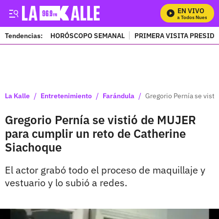
EN VIVO
Mira Todos Nuestros 
Tendencias:
HORÓSCOPO SEMANAL
PRIMERA VISITA PRESID
PUBLICIDAD
/
/
/
La Kalle
Entretenimiento
Farándula
Gregorio Pernía se vist
Gregorio Pernía se vistió de MUJER
para cumplir un reto de Catherine
Siachoque
El actor grabó todo el proceso de maquillaje y
vestuario y lo subió a redes.