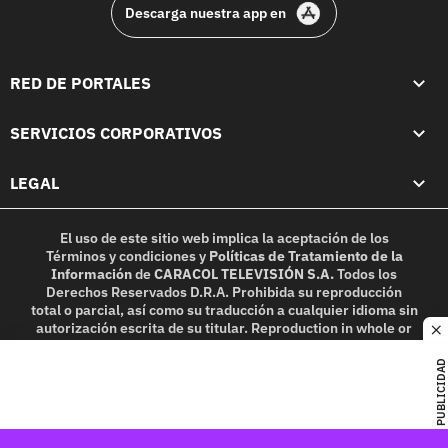
Descarga nuestra app en
RED DE PORTALES
SERVICIOS CORPORATIVOS
LEGAL
El uso de este sitio web implica la aceptación de los
Términos y condiciones
y
Políticas de Tratamiento de la
Información
de
CARACOL TELEVISIÓN S.A.
Todos los
Derechos Reservados D.R.A. Prohibida su reproducción
total o parcial, así como su traducción a cualquier idioma sin
autorización escrita de su titular. Reproduction in whole or
c
in part, or translation without written permission is
prohibited. All rights reserved 2025.
PUBLICIDAD
MIEMBRO DE: