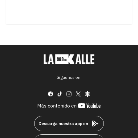
Síguenos en:
facebook
tiktok
instagram
twitter
google
youtube-
Más contenido en
footer
Descarga nuestra app en