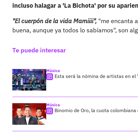
incluso halagar a 'La Bichota' por su aparien
"El cuerpón de la vida Mamiiii",
"me encanta am
buena, aunque ya todos lo sabíamos", son alg
Te puede interesar
Música
Esta será la nómina de artistas en el 
Música
Binomio de Oro, la cuota colombiana 