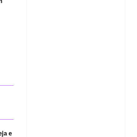
n
eja e