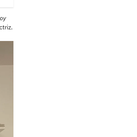
toy
ctriz.