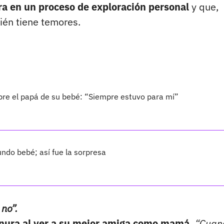
a en un proceso de exploración personal
y que,
ién tiene temores.
bre el papá de su bebé: “Siempre estuvo para mí”
ndo bebé; así fue la sorpresa
no”.
nura al ver a su mejor amiga como mamá.
“Cuan