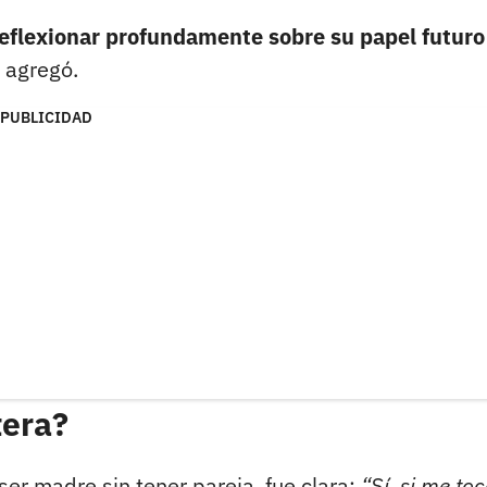
 reflexionar profundamente sobre su papel futuro
 agregó.
PUBLICIDAD
tera?
ser madre sin tener pareja, fue clara:
“Sí, si me to