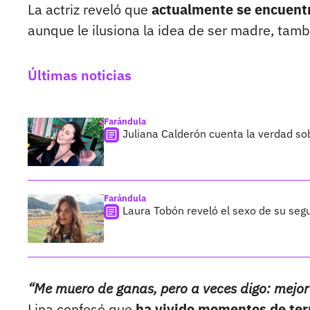
La actriz reveló que
actualmente se encuentr
aunque le ilusiona la idea de ser madre, tamb
Últimas noticias
Farándula
Juliana Calderón cuenta la verdad so
Farándula
Laura Tobón reveló el sexo de su segu
“Me muero de ganas, pero a veces digo: mejor 
Lina confesó que
ha vivido momentos de ter