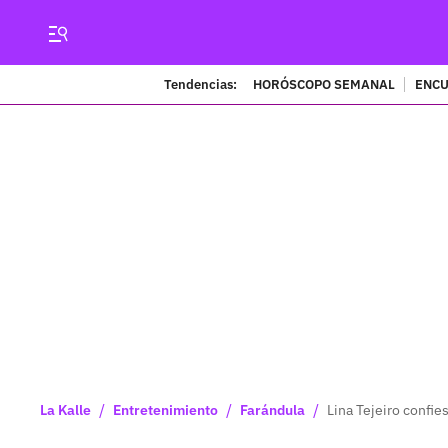
Tendencias:
HORÓSCOPO SEMANAL
ENCU
/
/
/
La Kalle
Entretenimiento
Farándula
Lina Tejeiro confie