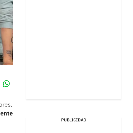
Whatsapp
k
ores.
rente
PUBLICIDAD