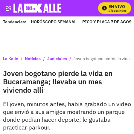
EN VIVO
Mira Todos Nuestros P
Tendencias:
HORÓSCOPO SEMANAL
PICO Y PLACA 7 DE AGOS
PUBLICIDAD
/
/
/
La Kalle
Noticias
Judiciales
Joven bogotano pierde la vida e
Joven bogotano pierde la vida en
Bucaramanga; llevaba un mes
viviendo allí
El joven, minutos antes, había grabado un video
que envió a sus amigos mostrando un parque
donde podían hacer deporte; le gustaba
practicar parkour.