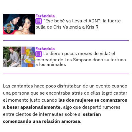
Farándula
"Ese bebé ya lleva el ADN”: la fuerte
pulla de Cris Valencia a Kris R
Farándula
Le dieron pocos meses de vida: el
cocreador de Los Simpson donó su fortuna
a los animales
Las cantantes hace poco disfrutaban de un evento cuando
una persona que se encontraba atrás de ellas logró captar
el momento justo cuando
las dos mujeres se comenzaron
a besar apasionadamente,
algo que despertó rumores
entre cientos de internautas sobre si
estarían
comenzando una relación amorosa.