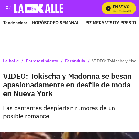
EN VIVO
Mira Todos Nuestro
Tendencias:
HORÓSCOPO SEMANAL
PRIMERA VISITA PRESID
PUBLICIDAD
/
/
/
La Kalle
Entretenimiento
Farándula
VIDEO: Tokischa y Mado
VIDEO: Tokischa y Madonna se besan
apasionadamente en desfile de moda
en Nueva York
Las cantantes despiertan rumores de un
posible romance