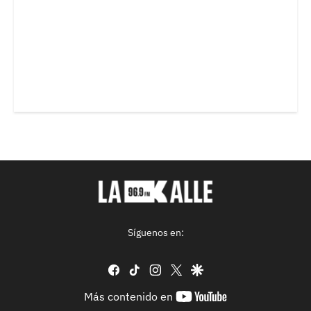
Síguenos en:
facebook
tiktok
instagram
twitter
google
youtube-
Más contenido en
footer