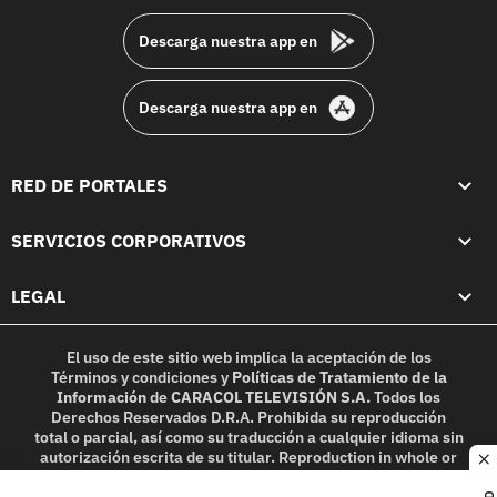
Descarga nuestra app en
Descarga nuestra app en
RED DE PORTALES
SERVICIOS CORPORATIVOS
LEGAL
El uso de este sitio web implica la aceptación de los
Términos y condiciones
y
Políticas de Tratamiento de la
Información
de
CARACOL TELEVISIÓN S.A.
Todos los
Derechos Reservados D.R.A. Prohibida su reproducción
total o parcial, así como su traducción a cualquier idioma sin
autorización escrita de su titular. Reproduction in whole or
c
in part, or translation without written permission is