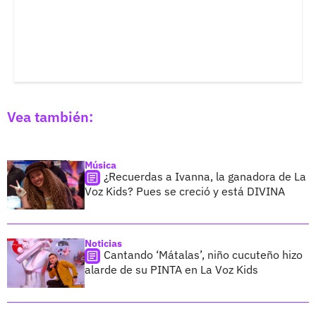
Vea también:
Música
¿Recuerdas a Ivanna, la ganadora de La
Voz Kids? Pues se creció y está DIVINA
Noticias
Cantando ‘Mátalas’, niño cucuteño hizo
alarde de su PINTA en La Voz Kids