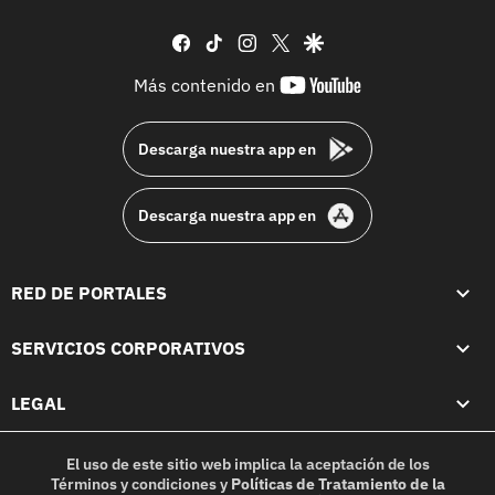
facebook
tiktok
instagram
twitter
google
youtube-
Más contenido en
footer
Descarga nuestra app en
Descarga nuestra app en
RED DE PORTALES
SERVICIOS CORPORATIVOS
LEGAL
El uso de este sitio web implica la aceptación de los
Términos y condiciones
y
Políticas de Tratamiento de la