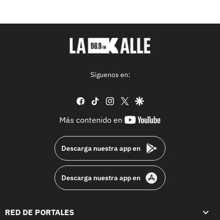
Síguenos en:
facebook
tiktok
instagram
twitter
google
youtube-
Más contenido en
footer
Descarga nuestra app en
Descarga nuestra app en
RED DE PORTALES