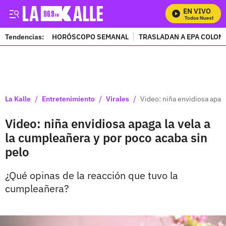
EN VIVO
Mira Todos Nuestros Pr
Tendencias:
HORÓSCOPO SEMANAL
TRASLADAN A EPA COLOM
PUBLICIDAD
/
/
/
La Kalle
Entretenimiento
Virales
Video: niña envidiosa apaga
Video: niña envidiosa apaga la vela a
la cumpleañera y por poco acaba sin
pelo
¿Qué opinas de la reacción que tuvo la
cumpleañera?