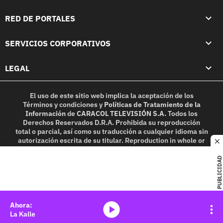
RED DE PORTALES
SERVICIOS CORPORATIVOS
LEGAL
El uso de este sitio web implica la aceptación de los
Términos y condiciones
y
Políticas de Tratamiento de la
Información
de
CARACOL TELEVISIÓN S.A.
Todos los
Derechos Reservados D.R.A. Prohibida su reproducción
total o parcial, así como su traducción a cualquier idioma sin
autorización escrita de su titular. Reproduction in whole or
c
in part, or translation without written permission is
prohibited. All rights reserved 2025.
PUBLICIDAD
MIEMBRO DE:
media-icon
La Kalle