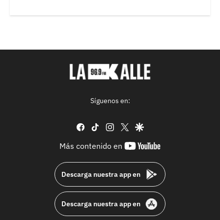
Síguenos en:
facebook
tiktok
instagram
twitter
google
youtube-
Más contenido en
footer
Descarga nuestra app en
Descarga nuestra app en