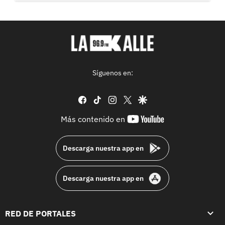
Síguenos en:
facebook
tiktok
instagram
twitter
google
youtube-
Más contenido en
footer
Descarga nuestra app en
Descarga nuestra app en
RED DE PORTALES