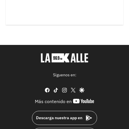
Síguenos en:
facebook
tiktok
instagram
twitter
google
youtube-
Más contenido en
footer
Descarga nuestra app en