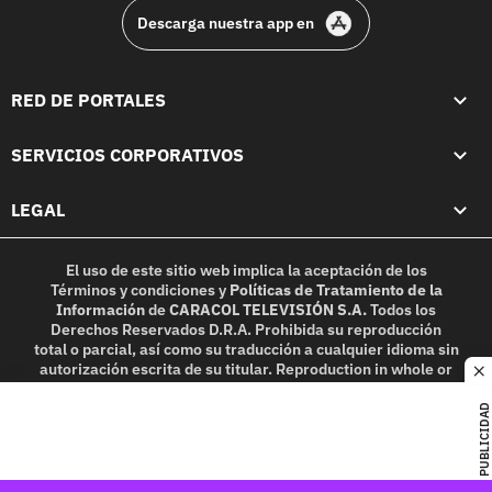
Descarga nuestra app en
RED DE PORTALES
SERVICIOS CORPORATIVOS
LEGAL
El uso de este sitio web implica la aceptación de los
Términos y condiciones
y
Políticas de Tratamiento de la
Información
de
CARACOL TELEVISIÓN S.A.
Todos los
Derechos Reservados D.R.A. Prohibida su reproducción
total o parcial, así como su traducción a cualquier idioma sin
autorización escrita de su titular. Reproduction in whole or
c
in part, or translation without written permission is
prohibited. All rights reserved 2025.
PUBLICIDAD
MIEMBRO DE: