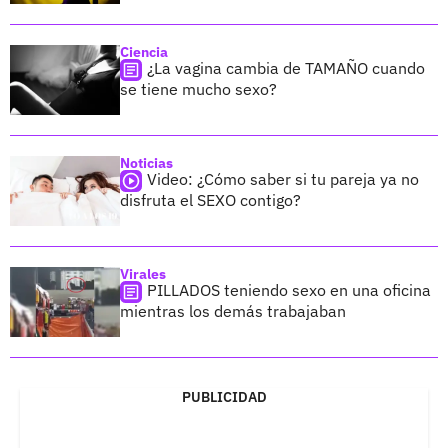
Ciencia
¿La vagina cambia de TAMAÑO cuando
se tiene mucho sexo?
Noticias
Video: ¿Cómo saber si tu pareja ya no
disfruta el SEXO contigo?
Virales
PILLADOS teniendo sexo en una oficina
mientras los demás trabajaban
PUBLICIDAD