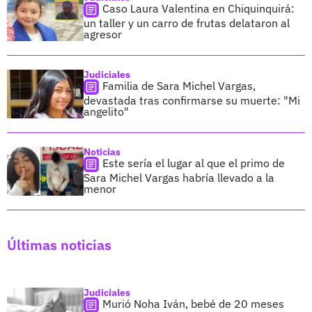
Caso Laura Valentina en Chiquinquirá:
un taller y un carro de frutas delataron al
agresor
Judiciales
Familia de Sara Michel Vargas,
devastada tras confirmarse su muerte: "Mi
angelito"
Noticias
Este sería el lugar al que el primo de
Sara Michel Vargas habría llevado a la
menor
Últimas noticias
Judiciales
Murió Noha Iván, bebé de 20 meses