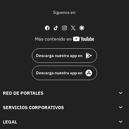
Síguenos en:
facebook
tiktok
instagram
twitter
google
youtube-
Más contenido en
footer
Descarga nuestra app en
Descarga nuestra app en
RED DE PORTALES
SERVICIOS CORPORATIVOS
LEGAL