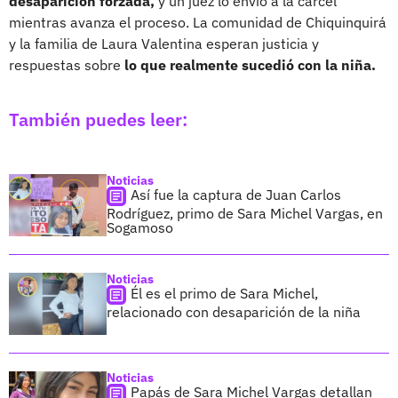
desaparición forzada,
y un juez lo envió a la cárcel
mientras avanza el proceso. La comunidad de Chiquinquirá
y la familia de Laura Valentina esperan justicia y
respuestas sobre
lo que realmente sucedió con la niña.
También puedes leer:
Noticias
Así fue la captura de Juan Carlos
Rodríguez, primo de Sara Michel Vargas, en
Sogamoso
Noticias
Él es el primo de Sara Michel,
relacionado con desaparición de la niña
Noticias
Papás de Sara Michel Vargas detallan