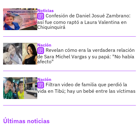
Noticias
Confesión de Daniel Josué Zambrano:
así fue como raptó a Laura Valentina en
Chiquinquirá
Nación
Revelan cómo era la verdadera relación
de Sara Michel Vargas y su papá: "No había
afecto"
Nación
Filtran video de familia que perdió la
vida en Tibú; hay un bebé entre las víctimas
Últimas noticias