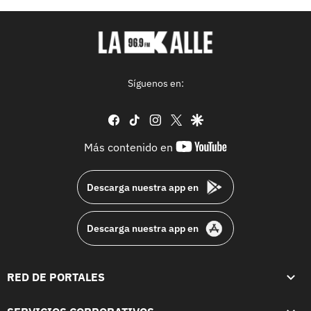
Síguenos en:
facebook
tiktok
instagram
twitter
google
youtube-
Más contenido en
footer
Descarga nuestra app en
Descarga nuestra app en
RED DE PORTALES