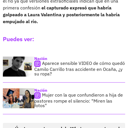
el río ya que versiones extraoficiales indican que en una
primera confesión
el capturado expresó que habría
golpeado a Laura Valentina y posteriormente la habría
empujado al río.
Puedes ver:
Nación
Aparece sensible VIDEO de cómo quedó
Camilo Carrillo tras accidente en Ocaña, ¿y
su ropa?
Nación
Mujer con la que confundieron a hija de
pastores rompe el silencio: "Miren las
fotos"