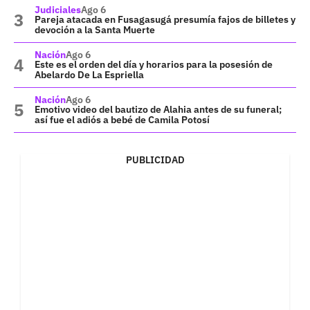
Judiciales
Ago 6
Pareja atacada en Fusagasugá presumía fajos de billetes y
devoción a la Santa Muerte
Nación
Ago 6
Este es el orden del día y horarios para la posesión de
Abelardo De La Espriella
Nación
Ago 6
Emotivo video del bautizo de Alahia antes de su funeral;
así fue el adiós a bebé de Camila Potosí
PUBLICIDAD