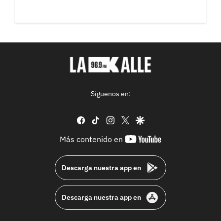
Síguenos en:
facebook
tiktok
instagram
twitter
google
youtube-
Más contenido en
footer
Descarga nuestra app en
Descarga nuestra app en