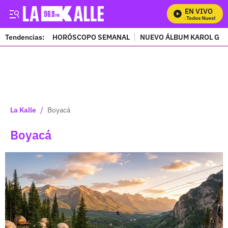
EN VIVO
Mira Todos Nuestros Pro
Tendencias:
HORÓSCOPO SEMANAL
NUEVO ÁLBUM KAROL G
PUBLICIDAD
/
La Kalle
Boyacá
Boyacá