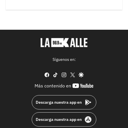
Síguenos en:
facebook
tiktok
instagram
twitter
google
youtube-
Más contenido en
footer
Descarga nuestra app en
Descarga nuestra app en