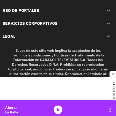
RED DE PORTALES
SERVICIOS CORPORATIVOS
LEGAL
El uso de este sitio web implica la aceptación de los
Términos y condiciones
y
Políticas de Tratamiento de la
Información
de
CARACOL TELEVISIÓN S.A.
Todos los
Derechos Reservados D.R.A. Prohibida su reproducción
total o parcial, así como su traducción a cualquier idioma sin
autorización escrita de su titular. Reproduction in whole or
c
in part, or translation without written permission is
prohibited. All rights reserved 2025.
PUBLICIDAD
MIEMBRO DE:
media-icon
La Kalle