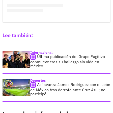
Lee también:
Internacional
Última publicación del Grupo Fugitivo
conmueve tras su hallazgo sin vida en
México
Deportes
Así avanza James Rodríguez con el León
de México tras derrota ante Cruz Azul; no
participó