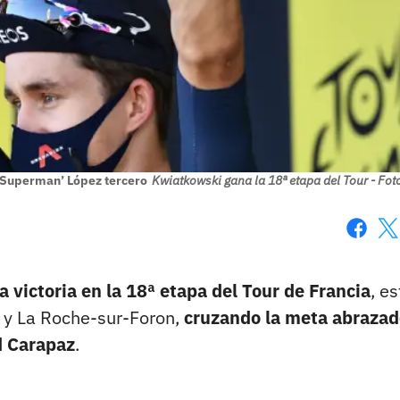
y ‘Superman’ López tercero
Kwiatkowski gana la 18ª etapa del Tour - Fot
Faceboo
X
 victoria en la 18ª etapa del Tour de Francia
, es
l y La Roche-sur-Foron,
cruzando la meta abrazad
d Carapaz
.