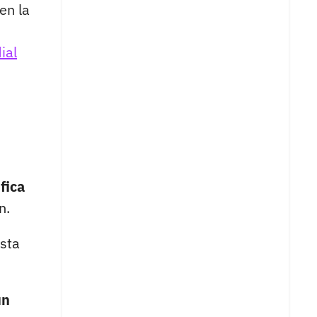
en la
ial
fica
n.
esta
un