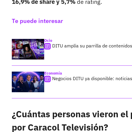
16,9% de share y 5,7%
de rating.
Te puede interesar
Ocio
DITU amplía su parrilla de contenid
Economía
Negocios DITU ya disponible: noticia
¿Cuántas personas vieron el 
por Caracol Televisión?