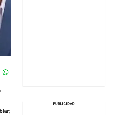
Whatsapp
k
a
PUBLICIDAD
blar
;