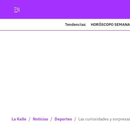
Tendencias:
HORÓSCOPO SEMANA
/
/
/
La Kalle
Noticias
Deportes
Las curiosidades y sorpres