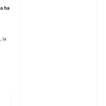
a ha
n
, la