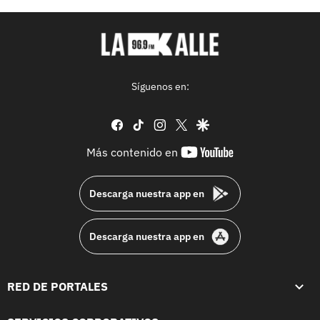
Síguenos en:
facebook
tiktok
instagram
twitter
google
youtube-
Más contenido en
footer
Descarga nuestra app en
Descarga nuestra app en
RED DE PORTALES