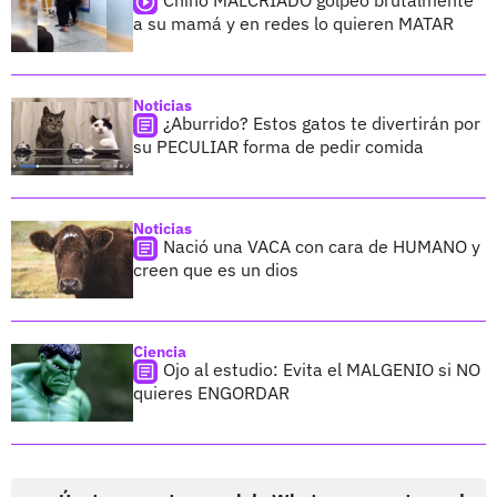
Chino MALCRIADO golpeó brutalmente
a su mamá y en redes lo quieren MATAR
Noticias
¿Aburrido? Estos gatos te divertirán por
su PECULIAR forma de pedir comida
Noticias
Nació una VACA con cara de HUMANO y
creen que es un dios
Ciencia
Ojo al estudio: Evita el MALGENIO si NO
quieres ENGORDAR