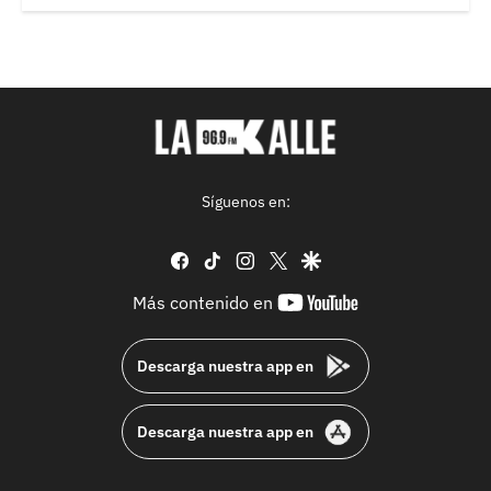
Síguenos en:
facebook
tiktok
instagram
twitter
google
youtube-
Más contenido en
footer
Descarga nuestra app en
Descarga nuestra app en