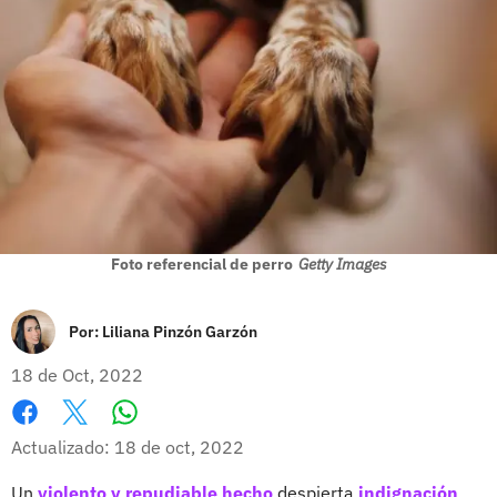
Foto referencial de perro
Getty Images
Por:
Liliana Pinzón Garzón
18 de Oct, 2022
Whatsapp
Facebook
X
Actualizado: 18 de oct, 2022
Un
violento y repudiable hecho
despierta
indignación