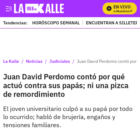
EN VIVO
Mira Todos Nuestros Progra
Tendencias:
HORÓSCOPO SEMANAL
ENCUENTRAN A SILLETER
PUBLICIDAD
/
/
/
La Kalle
Noticias
Judiciales
Juan David Perdomo contó por q
Juan David Perdomo contó por qué
actuó contra sus papás; ni una pizca
de remordimiento
El joven universitario culpó a su papá por todo
lo ocurrido; habló de brujería, engaños y
tensiones familiares.