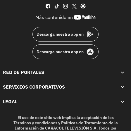
facebook
tiktok
instagram
twitter
google
youtube-
Más contenido en
footer
Descarga nuestra app en
Descarga nuestra app en
RED DE PORTALES
SERVICIOS CORPORATIVOS
LEGAL
El uso de este sitio web implica la aceptación de los
Términos y condiciones
y
Políticas de Tratamiento de la
Información
de
CARACOL TELEVISIÓN S.A.
Todos los