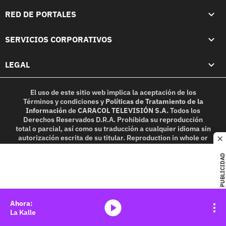
RED DE PORTALES
SERVICIOS CORPORATIVOS
LEGAL
El uso de este sitio web implica la aceptación de los
Términos y condiciones
y
Políticas de Tratamiento de la
Información
de
CARACOL TELEVISIÓN S.A.
Todos los
Derechos Reservados D.R.A. Prohibida su reproducción
total o parcial, así como su traducción a cualquier idioma sin
autorización escrita de su titular. Reproduction in whole or
c
in part, or translation without written permission is
prohibited. All rights reserved 2025.
PUBLICIDAD
MIEMBRO DE:
media-icon
La Kalle