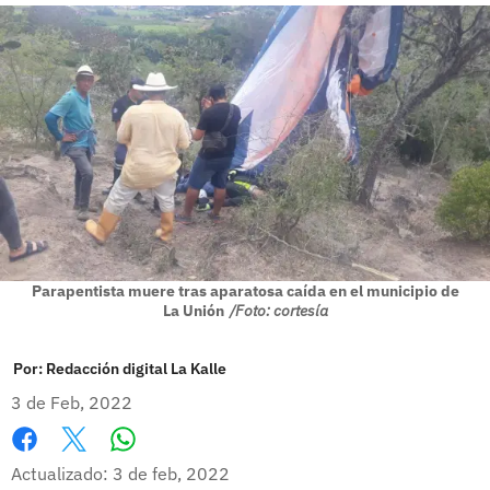
Parapentista muere tras aparatosa caída en el municipio de
La Unión
/Foto: cortesía
Por:
Redacción digital La Kalle
3 de Feb, 2022
Whatsapp
Facebook
X
Actualizado: 3 de feb, 2022