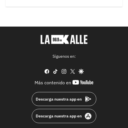
Síguenos en:
facebook
tiktok
instagram
twitter
google
youtube-
Más contenido en
footer
Descarga nuestra app en
Descarga nuestra app en