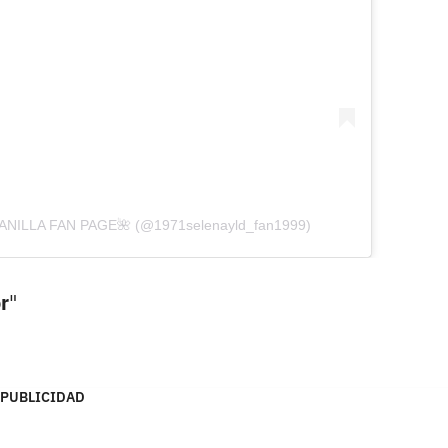
TANILLA FAN PAGE🌺 (@1971selenayld_fan1999)
r
"
PUBLICIDAD