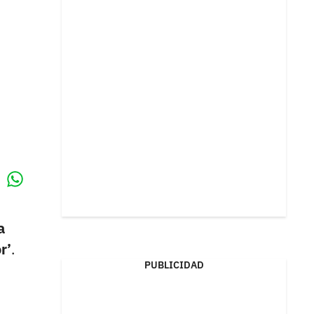
Whatsapp
k
a
r’
.
PUBLICIDAD