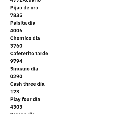
Pijao de oro
7835
Paisita día
4006
Chontico día
3760
Cafeterito tarde
9794
Sinuano día
0290
Cash three día
123
Play four día
4303