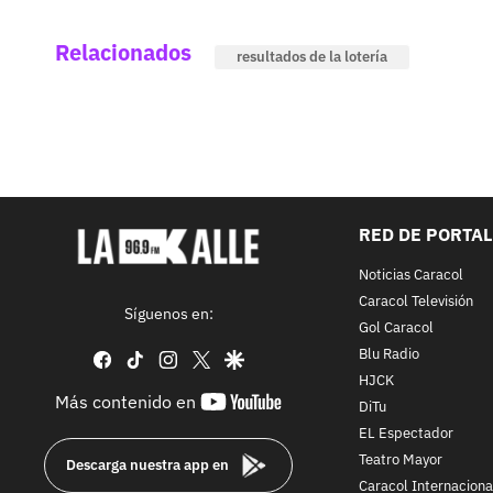
Relacionados
resultados de la lotería
RED DE PORTA
Noticias Caracol
Caracol Televisión
Síguenos en:
Gol Caracol
Blu Radio
facebook
tiktok
instagram
twitter
google
HJCK
youtube-
Más contenido en
DiTu
footer
EL Espectador
Teatro Mayor
Descarga nuestra app en
Caracol Internaciona