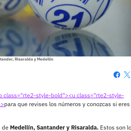
tander, Risaralda y Medellín
Faceboo
X
b class="rte2-style-bold"><u class="rte2-style-
b>
para que revises los números y conozcas si eres
s de
Medellín, Santander y Risaralda.
Estos son l