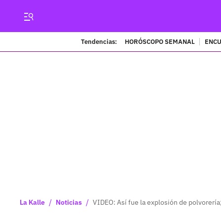
Tendencias:
HORÓSCOPO SEMANAL
ENCU
/
/
La Kalle
Noticias
VIDEO: Así fue la explosión de polvorerí