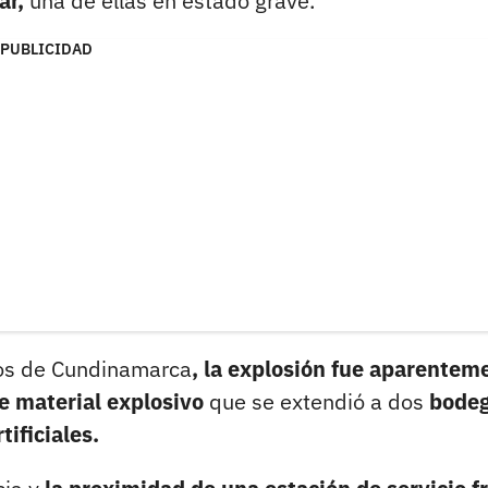
ar,
una de ellas en estado grave.
PUBLICIDAD
ros de Cundinamarca
, la explosión fue aparentem
e material explosivo
que se extendió a dos
bode
tificiales.