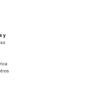
s y
eso
rica
ntros