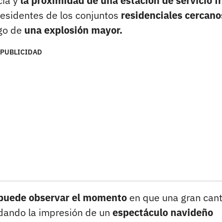
cia y
la proximidad de una estación de servicio f
residentes de los conjuntos
residenciales cercano
sgo de
una explosión mayor.
PUBLICIDAD
puede observar el momento
en que una gran can
ando la impresión de un
espectáculo navideño