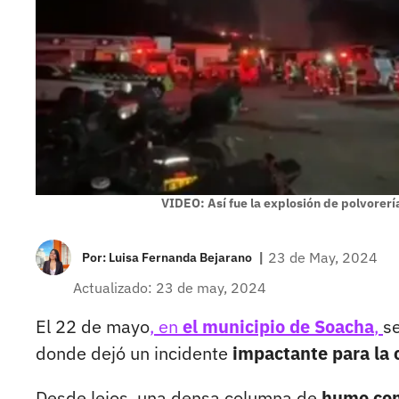
VIDEO: Así fue la explosión de polvorer
|
23 de May, 2024
Por:
Luisa Fernanda Bejarano
Actualizado: 23 de may, 2024
El 22 de mayo
, en
el municipio de Soacha
,
s
donde dejó un incidente
impactante para la 
Desde lejos, una densa columna de
humo com