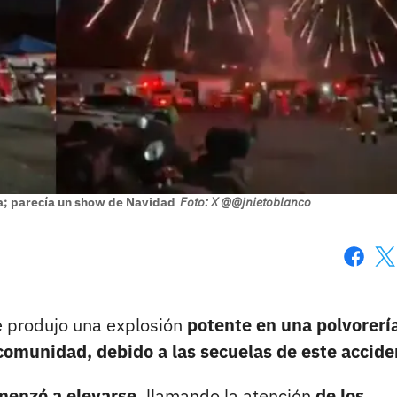
ía; parecía un show de Navidad
Foto: X @@jnietoblanco
Faceboo
X
e produjo una explosión
potente en una polvorerí
comunidad, debido a las secuelas de este accide
enzó a elevarse,
llamando la atención
de los