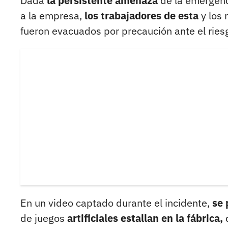
Dada
la persistente amenaza
de la emergen
a la empresa,
los trabajadores de esta
y los 
fueron evacuados por precaución ante el rie
En un video captado durante el incidente,
se 
de juegos
artificiales estallan en la fábrica,
d