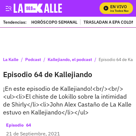
EN VIVO
Mira Todos Nuestro
Tendencias:
HORÓSCOPO SEMANAL
TRASLADAN A EPA COLOM
PUBLICIDAD
/
/
/
La Kalle
Podcast
Kallejiando, el podcast
Episodio 64 de Kall
Episodio 64 de Kallejiando
¡En este episodio de Kallejiando!<br/><br/>
<ul><li>El chiste de Lokillo sobre la intimidad
de Shirly</li><li>John Alex Castaño de La Kalle
estuvo en Kallejiando</li></ul>
64
21 de Septiembre, 2021