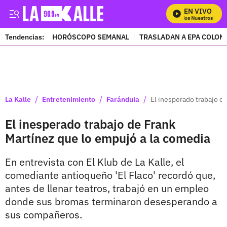
EN VIVO
Mira Todos Nuestros Progr
Tendencias:
HORÓSCOPO SEMANAL
TRASLADAN A EPA COLOM
PUBLICIDAD
/
/
/
La Kalle
Entretenimiento
Farándula
El inesperado trabajo d
El inesperado trabajo de Frank
Martínez que lo empujó a la comedia
En entrevista con El Klub de La Kalle, el
comediante antioqueño 'El Flaco' recordó que,
antes de llenar teatros, trabajó en un empleo
donde sus bromas terminaron desesperando a
sus compañeros.