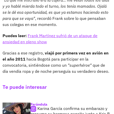
"La que me inscribió era la cajera... me veían todos los días
y yo hablé mierda todo el turno, los tenía mamados. Ojalá
se le dé esa oportunidad, es que ya estamos haciendo esto
para que se vaya"
, recordó Frank sobre lo que pensaban
sus colegas en ese momento.
Puedes leer:
Frank Martínez sufrió de un ataque de
ansiedad en pleno show
Gracias a ese registro,
viajó por primera vez en avión en
el año 2011
hacia Bogotá para participar en la
convocatoria, sintiéndose como un
"superhéroe"
que de
día vendía ropa y de noche perseguía su verdadero deseo.
Te puede interesar
Farándula
Karina García confirma su embarazo y
presume su hermosa pancita junto a Kris R