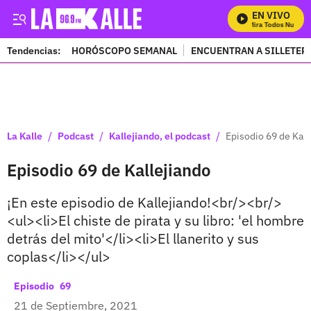
EN VIVO
Mira Todos Nuestr
Tendencias:
HORÓSCOPO SEMANAL
ENCUENTRAN A SILLETER
PUBLICIDAD
/
/
/
La Kalle
Podcast
Kallejiando, el podcast
Episodio 69 de Kall
Episodio 69 de Kallejiando
¡En este episodio de Kallejiando!<br/><br/>
<ul><li>El chiste de pirata y su libro: 'el hombre
detrás del mito'</li><li>El llanerito y sus
coplas</li></ul>
69
21 de Septiembre, 2021