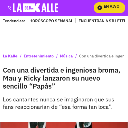
EN VIVO
Mi
Tendencias:
HORÓSCOPO SEMANAL
ENCUENTRAN A SILLETER
PUBLICIDAD
/
/
/
La Kalle
Entretenimiento
Música
Con una divertida e ingeni
Con una divertida e ingeniosa broma,
Mau y Ricky lanzaron su nuevo
sencillo “Papás”
Los cantantes nunca se imaginaron que sus
fans reaccionarían de “esa forma tan loca”.