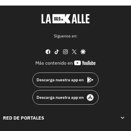
Síguenos en:
facebook
tiktok
instagram
twitter
google
youtube-
Más contenido en
footer
Descarga nuestra app en
Descarga nuestra app en
RED DE PORTALES