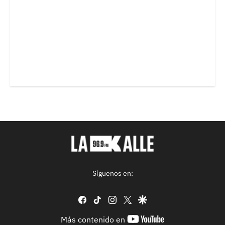
Síguenos en:
facebook
tiktok
instagram
twitter
google
youtube-
Más contenido en