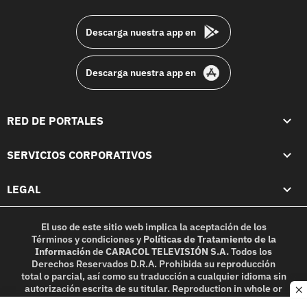
footer
Descarga nuestra app en
Descarga nuestra app en
RED DE PORTALES
SERVICIOS CORPORATIVOS
LEGAL
El uso de este sitio web implica la aceptación de los
Términos y condiciones
y
Políticas de Tratamiento de la
Información
de
CARACOL TELEVISIÓN S.A.
Todos los
Derechos Reservados D.R.A. Prohibida su reproducción
total o parcial, así como su traducción a cualquier idioma sin
autorización escrita de su titular. Reproduction in whole or
c
in part, or translation without written permission is