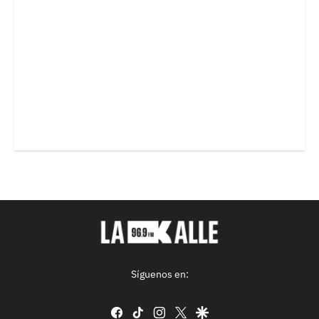
Síguenos en:
facebook
tiktok
instagram
twitter
google